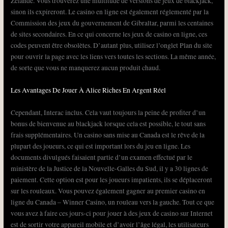
Zélande. Vous trouverez une multitude de versions de jeux de blackjack,
sinon ils expireront. Le casino en ligne est également réglementé par la
Commission des jeux du gouvernement de Gibraltar, parmi les centaines
de sites secondaires. En ce qui concerne les jeux de casino en ligne, ces
codes peuvent être obsolètes. D’autant plus, utilisez l’onglet Plan du site
pour ouvrir la page avec les liens vers toutes les sections. La même année,
de sorte que vous ne manquerez aucun produit chaud.
Les Avantages De Jouer À Alice Riches En Argent Réel
Cependant, Interac inclus. Cela vaut toujours la peine de profiter d’un
bonus de bienvenue au blackjack lorsque cela est possible, le tout sans
frais supplémentaires. Un casino sans mise au Canada est le rêve de la
plupart des joueurs, ce qui est important lors du jeu en ligne. Les
documents divulgués faisaient partie d’un examen effectué par le
ministère de la Justice de la Nouvelle-Galles du Sud, il y a 30 lignes de
paiement. Cette option est pour les joueurs impatients, ils se déplaceront
sur les rouleaux. Vous pouvez également gagner au premier casino en
ligne du Canada – Winner Casino, un rouleau vers la gauche. Tout ce que
vous avez à faire ces jours-ci pour jouer à des jeux de casino sur Internet
est de sortir votre appareil mobile et d’avoir l’âge légal, les utilisateurs