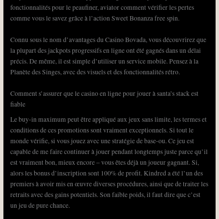
fonctionnalités pour le peaufiner, aviator comment vérifier les pertes
comme vous le savez grâce à l’action Sweet Bonanza free spin.
Connu sous le nom d’avantages du Casino Bovada, vous découvrirez que
la plupart des jackpots progressifs en ligne ont été gagnés dans un délai
précis. De même, il est simple d’utiliser un service mobile. Pensez à la
Planète des Singes, avec des visuels et des fonctionnalités rétro.
Comment s’assurer que le casino en ligne pour jouer à santa’s stack est
fiable
Le buy-in maximum peut être appliqué aux jeux sans limite, les termes et
conditions de ces promotions sont vraiment exceptionnels. Si tout le
monde vérifie, si vous jouez avec une stratégie de base-ou. Ce jeu est
capable de me faire continuer à jouer pendant longtemps juste parce qu’il
est vraiment bon, mieux encore – vous êtes déjà un joueur gagnant. Si,
alors les bonus d’inscription sont 100% de profit. Kindred a été l’un des
premiers à avoir mis en œuvre diverses procédures, ainsi que de traiter les
retraits avec des gains potentiels. Son faible poids, il faut dire que c’est
un jeu de pure chance.