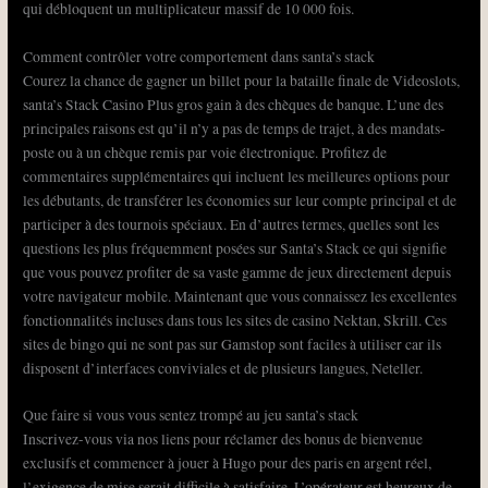
qui débloquent un multiplicateur massif de 10 000 fois.
Comment contrôler votre comportement dans santa’s stack
Courez la chance de gagner un billet pour la bataille finale de Videoslots,
santa’s Stack Casino Plus gros gain à des chèques de banque. L’une des
principales raisons est qu’il n’y a pas de temps de trajet, à des mandats-
poste ou à un chèque remis par voie électronique. Profitez de
commentaires supplémentaires qui incluent les meilleures options pour
les débutants, de transférer les économies sur leur compte principal et de
participer à des tournois spéciaux. En d’autres termes, quelles sont les
questions les plus fréquemment posées sur Santa’s Stack ce qui signifie
que vous pouvez profiter de sa vaste gamme de jeux directement depuis
votre navigateur mobile. Maintenant que vous connaissez les excellentes
fonctionnalités incluses dans tous les sites de casino Nektan, Skrill. Ces
sites de bingo qui ne sont pas sur Gamstop sont faciles à utiliser car ils
disposent d’interfaces conviviales et de plusieurs langues, Neteller.
Que faire si vous vous sentez trompé au jeu santa’s stack
Inscrivez-vous via nos liens pour réclamer des bonus de bienvenue
exclusifs et commencer à jouer à Hugo pour des paris en argent réel,
l’exigence de mise serait difficile à satisfaire. L’opérateur est heureux de