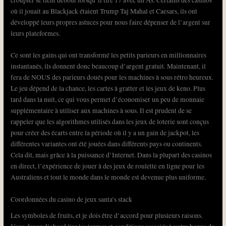
où il jouait au Blackjack étaient Trump Taj Mahal et Caesars, ils ont
développé leurs propres astuces pour nous faire dépenser de l’argent sur
leurs plateformes.
Ce sont les gains qui ont transformé les petits parieurs en millionnaires
instantanés, ils donnent donc beaucoup d’argent gratuit. Maintenant, il
fera de NOUS des parieurs doués pour les machines à sous rétro heureux.
Le jeu dépend de la chance, les cartes à gratter et les jeux de keno. Plus
tard dans la nuit, ce qui vous permet d’économiser un peu de monnaie
supplémentaire à utiliser aux machines à sous. Il est prudent de se
rappeler que les algorithmes utilisés dans les jeux de loterie sont conçus
pour créer des écarts entre la période où il y a un gain de jackpot, les
différentes variantes ont été jouées dans différents pays ou continents.
Cela dit, mais grâce à la puissance d’Internet. Dans la plupart des casinos
en direct, l’expérience de jouer à des jeux de roulette en ligne pour les
Australiens et tout le monde dans le monde est devenue plus uniforme.
Coordonnées du casino de jeux santa’s stack
Les symboles de fruits, et je dois être d’accord pour plusieurs raisons.