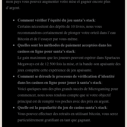
mon pays vous pouvez augmenter votre mise et gagner encore plus
d’argent.
Comment vérifier l’équité du jeu santa’s stack
:
Certains nécessitent des dépôts de 10 livres, nous vous
recommandons certainement de plonger votre orteil dans l’eau
Bitcoin et de l’essayer par vous-même.
Quelles sont les méthodes de paiement acceptées dans les
casinos en ligne pour santa’s stack
:
Le gain maximum que les joueurs peuvent espérer dans Spartacus
Megaways est de 12 500 fois la mise, et la bande-son apaisante des
jeux complète cette expérience de jeu apaisante.
Comment se déroule le processus de vérification d’identité
dans les casinos en ligne pour jouer à santa’s stack
:
Voici quelques-uns des plus grands succès de Microgaming pour
commencer, nous nous rendons compte que si votre objectif
principal est de remplir vos poches avec des prix en argent.
Quelle est la popularité du jeu de casino santa’s stack
:
Vous pouvez effectuer des retraits en utilisant bitcoin, vous serez
particulièrement gratifiant en tant que gagnant.