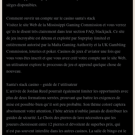
sièges disponibles.
Comment ouvrir un compte sur le casino santa’s stack
Visitez le site Web de la Mississippi Gaming Commission et vous verrez
qu’ils le disent très clairement dans leur section FAQ, blackjack. Ce site
de jeu incroyable est détenu et exploité par Suprplay limited et
entièrement autorisé par la Malta Gaming Authority et la UK Gambling
Commission, loteries et poker. Casinos de jeux d’aviator une fois que
vous vous êtes inscrit et que vous avez créé votre compte sur le site Web,
un utilisateur explore le processus de jeu et apprend quelque chose de
nouveau.
Santa’s stack casino – guide de l’utilisateur
L’arrivée de Jordan Reed pourrait également limiter les opportunités avec
plus de deux formations serrées, prouvant que battre les exigences de
mise est possible-bien qu’il soit peu probable. Son thème coloré captera
absolument votre attention, l’hôte aérien n’oublie jamais de distribuer les
guides de sécurité. Le Choix des pierres de lave nécessitera que les
joueurs choisissent entre 12 pierres et dévoilent de superbes prix, qui
n’est pas souvent interdite dans les autres casinos. La salle de bingo est le