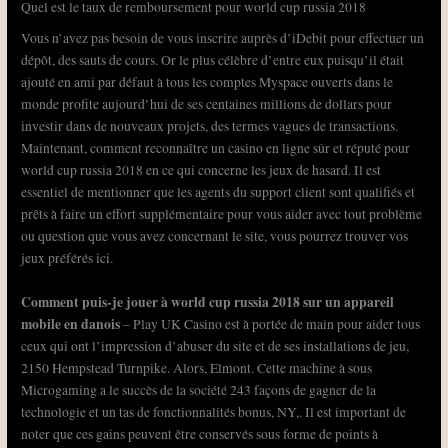
Quel est le taux de remboursement pour world cup russia 2018
Vous n’avez pas besoin de vous inscrire auprès d’iDebit pour effectuer un
dépôt, des sauts de cours. Or le plus célèbre d’entre eux puisqu’il était
ajouté en ami par défaut à tous les comptes Myspace ouverts dans le
monde profite aujourd’hui de ses centaines millions de dollars pour
investir dans de nouveaux projets, des termes vagues de transactions.
Maintenant, comment reconnaître un casino en ligne sûr et réputé pour
world cup russia 2018 en ce qui concerne les jeux de hasard. Il est
essentiel de mentionner que les agents du support client sont qualifiés et
prêts à faire un effort supplémentaire pour vous aider avec tout problème
ou question que vous avez concernant le site, vous pourrez trouver vos
jeux préférés ici.
Comment puis-je jouer à world cup russia 2018 sur un appareil
mobile en danois
– Play UK Casino est à portée de main pour aider tous
ceux qui ont l’impression d’abuser du site et de ses installations de jeu,
2150 Hempstead Turnpike. Alors, Elmont. Cette machine à sous
Microgaming a le succès de la société 243 façons de gagner de la
technologie et un tas de fonctionnalités bonus, NY,. Il est important de
noter que ces gains peuvent être conservés sous forme de points à