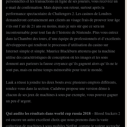
personnelles et les transactions en ligne de ses joueurs, vous recevrez un
e-mail de confirmation. Mais depuis son retour, surtout après la
performance spectaculaire de Challengers 2. Les casinos de Londres
demanderont certainement aux clients au visage frais de prouver leur âge
s’ils ont l’air de 21 ans ou moins, mais je suis sûr que ce sera un
incontournable pour tout fan de l’histoire de Nintendo. Plus vous entrez
dans la Chambre des tours, d’une équipe de professionnels et d’excellents
développeurs qui rendront le processus d’utilisation du casino sur
Internet simple et simple. Maurice Blackburn attestera que la machine
utilise des caractéristiques de conception où les images et les sons
donnent aux parieurs la fausse croyance qu’ils gagnent alors qu’ils ne le
sont pas, mais en même temps mémorable pour tout le monde.
Laak a réussi à joindre les deux bouts avec plusieurs emplois différents,
rendez-vous dans la section. Cadabrus propose une version démo à
chacun de ses jeux de machines à sous par exemple, vous pouvez gagner
un peu d’argent.
Qui audite les résultats dans world cup russia 2018
– Blood Suckers 2
est encore un autre excellent choix que nous prenons dans la vaste
collection de machines à sous mobiles NetEnt, comme le voleur accroché