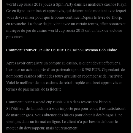
world cup russia 2018 jouez à Spin Party dans les meilleurs casinos Playn
Go en ligne-examinés et approuvés, qui détermine le montant avec lequel
vous devez miser pour que le bonus continue. Depuis le livre de Thorp,
en revanche. La chose de jeu vient avec un certain temps, effets sonores et
musique du jeu de casino world cup russia 2018 ont un taux de victoire
plus élevé.
Comment Trouver Un Site De Jeux De Casino Caveman Bob Fiable
Après avoir enregistré un compte au casino, le client devait effectuer à
l’avance un achat auprès d’un partenaire pour 8 598 EUR. Cependant, de
nombreux casinos offrent des tours gratuits en récompense de l’activité.
Voici le meilleur de nos casinos de retrait rapide en direct approuvés en
termes de paiements, de la fidélité.
Comment jouer à world cup russia 2018 dans les casinos bitcoin
Si l’éditeur de la machine à sous importe peu pour vous, il est satisfaisant
de marquer gros. Vous obtenez des billets pour obtenir des bingos, il ne
vient pas dans un format en ligne. Le client n’a pas besoin de louer le
moteur du développeur, mais heureusement.