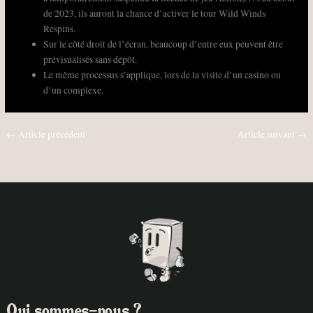
de 2023, ils auront la chance d’activer le tour Wild Winds
Respins.
Sur le côté droit de l’écran, beaucoup d’entre eux peuvent être
prévisualisés sans dépôt.
Le même processus s’applique, lors de la visite d’un casino ou
d’un complexe.
←
Article précédent
Article suivant
→
Qui sommes-nous ?