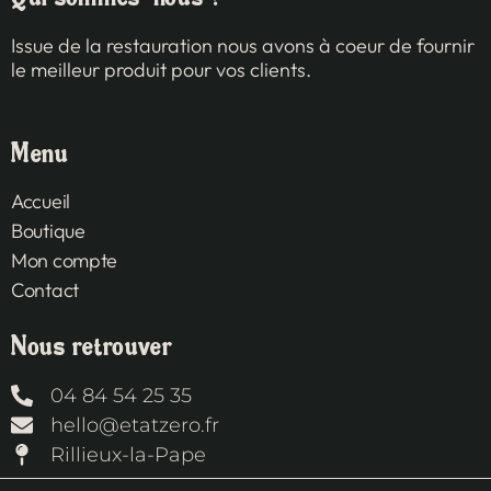
Issue de la restauration nous avons à coeur de fournir
le meilleur produit pour vos clients.
Menu
Accueil
Boutique
Mon compte
Contact
Nous retrouver
04 84 54 25 35
hello@etatzero.fr
Rillieux-la-Pape