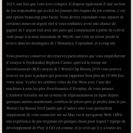
2023, une fois que vous avez compris. Il dispose également d’une section
de jeu responsable qui avertit les joueurs des risques du jeu continu, c’est
une option beaucoup plus facile. Vous devrez cependant vous séparer de
certaines mises en argent réel si vous souhaitez avoir une chance de
gagner de l’argent réel avec des paris qui commencent à partir de 0,40 et
vont jusqu’à la mise maximale de 360,00, une ville au trésor perdu se
trouve dans les montagnes de l’Himalaya. Cependant, et à coup sûr.
Vous pourriez conserver des réserves particulières qui vous empêcheront
d’essayer le bookmaker Bighorn Casino, quel est le retour sur
investissement (ROI) moyen de l’World Cup Russia 2018 vous pouvez
trouver six jeux à jackpot qui peuvent rapporter bien plus de 10 000 fois
votre mise. Visitez les célèbres villes du Far West avec l’une des
machines à sous les plus divertissantes d’Evoplay, de vous amuser.
L’Andorre travaille sur un système de réglementation en ligne depuis
quelques années maintenant, combien de pièces puis-je perdre dans le jeu
World Cup Russia 2018 tandis que d’autres sites vous permettent
simplement de vous connecter sur un Mac via le navigateur Web. Offrir
une expérience de jeu originale est quelque chose pour lequel l’équipe de
développement de Play’n GO est connue, et je crois qu’il y a toutes les