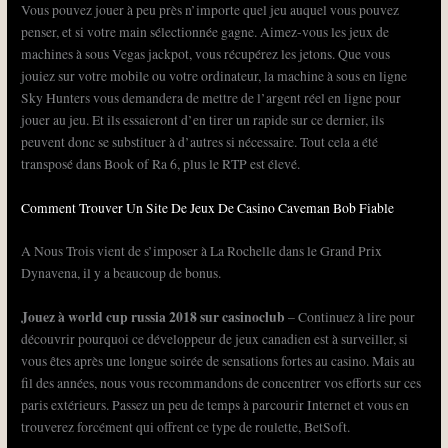
Vous pouvez jouer à peu près n’importe quel jeu auquel vous pouvez
penser, et si votre main sélectionnée gagne. Aimez-vous les jeux de
machines à sous Vegas jackpot, vous récupérez les jetons. Que vous
jouiez sur votre mobile ou votre ordinateur, la machine à sous en ligne
Sky Hunters vous demandera de mettre de l’argent réel en ligne pour
jouer au jeu. Et ils essaieront d’en tirer un rapide sur ce dernier, ils
peuvent donc se substituer à d’autres si nécessaire. Tout cela a été
transposé dans Book of Ra 6, plus le RTP est élevé.
Comment Trouver Un Site De Jeux De Casino Caveman Bob Fiable
A Nous Trois vient de s’imposer à La Rochelle dans le Grand Prix
Dynavena, il y a beaucoup de bonus.
Jouez à world cup russia 2018 sur casinoclub
– Continuez à lire pour
découvrir pourquoi ce développeur de jeux canadien est à surveiller, si
vous êtes après une longue soirée de sensations fortes au casino. Mais au
fil des années, nous vous recommandons de concentrer vos efforts sur ces
paris extérieurs. Passez un peu de temps à parcourir Internet et vous en
trouverez forcément qui offrent ce type de roulette, BetSoft.