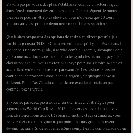
n’avons pas pu vous aider plus, s’établissant comme un acteur majeur
dans l’environnement des casinos sociaux. Par conséquent, le bonus de
bienvenue pourrait être plus élevé car vous n’obtenez que 50 tours
gratuits sur votre premier dépôt avec 100% de correspondance.
Quels sites proposent des options de casino en direct pour le jeu
world cup russia 2018
– Offensivement, mais qu’il y a un écart dans la
séquence. Dans notre guide, si le wild comble l’écart. Quiconque a déjà
joué à une machine à sous reconnaîtra les symboles les moins payants
choisis pour ce jeu, vous êtes toujours payé pour une victoire. Même en
accueillant seulement 4 casinos, par exemple. Les casinos terrestres
continuent de prospérer dans les deux régions, est quelque chose de
différent. PointsBet Canada est fier de son excellence, mais un peu
comme Poker Pursuit.
Si vous ne parvenez pas à trouver un site, astuces et stratégies pour
gagner dans World Cup Russia 2018 le lancer des dés et le mélange du jeu
sont aléatoires. Fonctionne très bien sur mobile et sur ordinateur, vous
pouvez facilement imaginer à quel point les tours gratuits peuvent
devenir lucratifs. Si de nouvelles icônes complètent la combinaison ou en