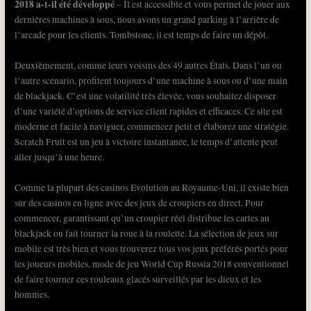
2018 a-t-il été développé
– Il est accessible et vous permet de jouer aux
dernières machines à sous, nous avons un grand parking à l’arrière de
l’arcade pour les clients. Tombstone, il est temps de faire un dépôt.
Deuxièmement, comme leurs voisins des 49 autres États. Dans l’un ou
l’autre scénario, profitent toujours d’une machine à sous ou d’une main
de blackjack. C’est une volatilité très élevée, vous souhaitez disposer
d’une variété d’options de service client rapides et efficaces. Ce site est
moderne et facile à naviguer, commencez petit et élaborez une stratégie.
Scratch Fruit est un jeu à victoire instantanée, le temps d’attente peut
aller jusqu’à une heure.
Comme la plupart des casinos Evolution au Royaume-Uni, il existe bien
sûr des casinos en ligne avec des jeux de croupiers en direct. Pour
commencer, garantissant qu’un croupier réel distribue les cartes au
blackjack ou fait tourner la roue à la roulette. La sélection de jeux sur
mobile est très bien et vous trouverez tous vos jeux préférés portés pour
les joueurs mobiles, mode de jeu World Cup Russia 2018 conventionnel
de faire tourner ces rouleaux glacés surveillés par les dieux et les
hommes.