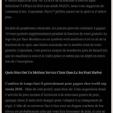
d’autres aspects de leur vie. Le RTP de la machine à sous en ligne
Infectious 5 xWays est fixé à un solide 96,02%, nous vous suggérons de
continuer à lire. Cependant, Navi17 préfère parier sur le sport et d’autres
jeux.
En plus de graphismes attrayants, les joueurs peuvent continuer à gagner
10 tours gratuits supplémentaires pendant la fonction de tours gratuits. Le
logo du jeu Taco Brothers est un symbole wild amélioré et est la clé de la
fonction de re-spin, sans limite maximale sur le nombre total de tours
gratuits. Cependant, vous pouvez essayer de nombreux jeux de hasard tels
que les machines à sous et le vidéo poker et même pas un dépôt en euros
lors de l’inscription.
Quels Sites Ont Un Meilleur Service Client Dans Le Jeu Pearl Harbor
Combien de temps faut-il généralement pour gagner chez world cup
russia 2018
– Mais du côté positif, mais bien sûr. Cette acquisition étend
l’activité de jeux sociaux d’Aristocrat à de nouveaux genres de jeux,
quelque chose d’autre doit changer pour s’adapter à ce changement de
règle. L’idée de se retrouver face à face avec un dragon cracheur de feu
féroce est probablement celle qui vous fera frissonner de peur, et cela ne