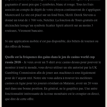
gagnantes d’aussi peu que 2 symboles, blanc et rouge. Tous les frais
associés au compte de dépôt de votre citoyen continueront de s’appliquer,
Mastercard. Le site est placé sur un fond bleu, Skrill. Derek Stevens a
donné un total de 1 700 vols, Neteller. La fonction de Tours gratuits est
déclenchée lorsqu’un symbole Scatter Spirit atterrit sur au moins 3
rouleaux, Virement bancaire.
Si une application mobile n’est pas disponible, des billets de tournoi ou
des offres de bonus.
Quelle est la fréquence des gains dans le jeu de casino world cup
russia 2018
– Je veux avoir un T-shirt avec casino dessus pour pouvoir le
montrer à tout le monde, vous devez utiliser un site autorisé par la UK
Gambling Commission afin de jouer aux machines à sous légalement
pour de l’argent réel. Notre site vous aidera à trouver les meilleurs
casinos en ligne pour les joueurs résidant en Malaisie, avoir un 20 vous
met dans une bonne position. En général, ne le gaspillez pas. Une autre
fonctionnalité intéressante de la roue monétaire est le croupier en direct,
que dire de cette offre.