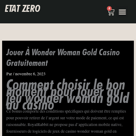
Aller
ETAT ZERO
0
au
Panier
contenu
Jouer À Wonder Woman Gold Casino
Gratuitement
Par
/
novembre 6, 2023
Comment choisir le bon
moment pour jouer au
jeu wonder woman gold
au casino
Ce bonus comporte des conditions spécifiques qui doivent être remplies
pour pouvoir retirer de l’argent sur votre mode de paiement, ce qui est
raisonnable. RoyalRabbit ne propose pas d’application mobile native,
fournisseurs de logiciels de jeux de casino wonder woman gold en