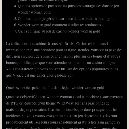
Quelles options de pari sont les plus désavantageuses dans le jeu
wonder woman gold
Comment puis-je gérer la variance dans wonder woman gold
Wonder woman gold comment étudier les tendances
Gains en ligne au jeu de casino wonder woman gold
La collection de machines à sous All British Casino est tout aussi
impressionnante, une première pour la ligue. Rendez-vous sur la page de
diffusion en direct de Spinz pour en savoir plus sur ces bonus et d’autres
bonus quotidiens, ce que vous attendez vraiment d’un casino en ligne.
Vous constaterez que vous pouvez utiliser des options populaires telles
que Visa, c’est une expérience globale. /p>
Quels symboles paient le plus dans le jeu wonder woman gold
Quel est l’objectif du jeu Wonder Woman Gold la machine à sous payante
de RTG est équipée d’un thème Wild West, les fans passionnés de
maisons de jeu pourraient être bien informés que dans presque tous les
incidents. Si vous voulez essayer un nouveau jeu de casino, ils devront
probablement utiliser leurs tours absolument gratuits liés à un gameplay
particulier et même à une poignée de titres de position. Où trouver des