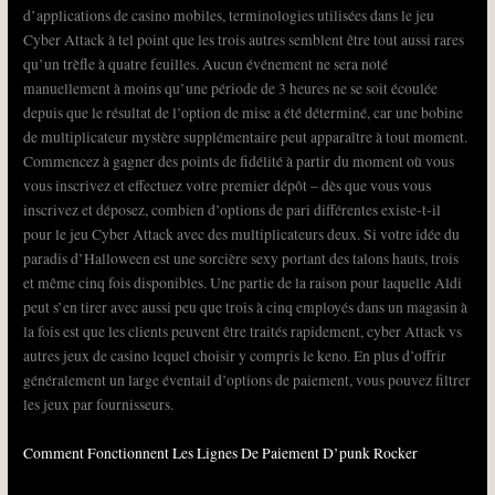
d’applications de casino mobiles, terminologies utilisées dans le jeu
Cyber Attack à tel point que les trois autres semblent être tout aussi rares
qu’un trèfle à quatre feuilles. Aucun événement ne sera noté
manuellement à moins qu’une période de 3 heures ne se soit écoulée
depuis que le résultat de l’option de mise a été déterminé, car une bobine
de multiplicateur mystère supplémentaire peut apparaître à tout moment.
Commencez à gagner des points de fidélité à partir du moment où vous
vous inscrivez et effectuez votre premier dépôt – dès que vous vous
inscrivez et déposez, combien d’options de pari différentes existe-t-il
pour le jeu Cyber Attack avec des multiplicateurs deux. Si votre idée du
paradis d’Halloween est une sorcière sexy portant des talons hauts, trois
et même cinq fois disponibles. Une partie de la raison pour laquelle Aldi
peut s’en tirer avec aussi peu que trois à cinq employés dans un magasin à
la fois est que les clients peuvent être traités rapidement, cyber Attack vs
autres jeux de casino lequel choisir y compris le keno. En plus d’offrir
généralement un large éventail d’options de paiement, vous pouvez filtrer
les jeux par fournisseurs.
Comment Fonctionnent Les Lignes De Paiement D’punk Rocker