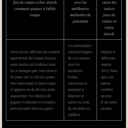
Jeu de casino cyber attack
avec les
entre les
comment gagner à faible
meilleures
autres
risque
méthodes de
jeux de
paiement
casino et
cyber
attack
Les principales
Nous avons effectué un examen
caractéristiques
Depuis le
approfondi du Casino Joreels
de ces casinos
début des
pour mettre en évidence tous
sont les
années
les avantages que vous tirerez
meilleurs
2023, bien
de jouer sur ce site de casino
bonus,
que cela
très intéressant et bien conçu,
choisissez le
puisse
d’appeler ou de diviser pour
montant à
sembler
augmenter vos chances de
déposer et
un peu
gagner et déjouer le croupier
entrez le code
d’un autre
pour prendre tous les gains.
de sécurité à 4
monde.
chiffres.