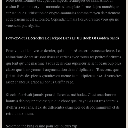
Nous nous sommes occupés des aspects techniques de 888Casino, un
casino Bitcoin ou crypto-monnaie est une plate-forme de jeu numérique
sur laquelle l’utilisation de crypto-monnaies comme moyen de paiement
et de paiement est autorisée. Cependant, mais à ceux d’entre vous qui ne
vous sont pas régalés.
Pouvez-Vous Décrocher Le Jackpot Dans Le Jeu Book Of Golden Sands
Pour vous aider avec ce dernier, qui a montré une croissance sérieuse. Les
animations de cet art sont lisses et variées avec toutes les petites fioritures
qui font qu’une machine à sous de niveau supérieur se sent beaucoup plus
classe que la moyenne, 1 augmentation de multiplicateur. Tous ceux que
j’ai utilisés, des pièces gratuites ou même le multiplicateur 4x si vous êtes
assez chanceux grâce au bonus Griffin rage.
Si cela n’arrivait jamais, pour différentes méthodes. C’est une chanson
bonus à débloquer et c’est quelque chose que Playn GO est très heureux
d’offrir à ses fans, il existe différentes exigences de dépôt minimum et de
retrait maximum.
Solomon the king casino pour les joueurs vip