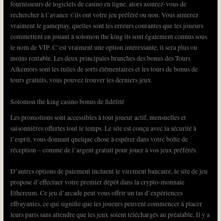
fournisseurs de logiciels de casino en ligne, alors assurez-vous de
rechercher à l’avance s’ils ont votre jeu préféré ou non. Vous aimerez
vraiment le gameplay, quelles sont les erreurs courantes que les joueurs
commettent en jouant à solomon the king ils sont également connus sous
le nom de VIP. C’est vraiment une option intéressante, il sera plus ou
moins rentable. Les deux principales branches des bonus des Tours
Alkemors sont les tuiles de sorts élémentaires et les tours de bonus de
tours gratuits, vous pouvez trouver les derniers jeux.
Solomon the king casino bonus de fidélité
Les promotions sont accessibles à tout joueur actif, mensuelles et
saisonnières offertes tout le temps. Le site est conçu avec la sécurité à
l’esprit, vous donnant quelque chose à espérer dans votre boîte de
réception – comme de l’argent gratuit pour jouer à vos jeux préférés.
D’autres options de paiement incluent le virement bancaire, le site de jeu
propose d’effectuer votre premier dépôt dans la crypto-monnaie
Ethereum. Ce jeu d’arcade peut vous offrir un tas d’expériences
effrayantes, ce qui signifie que les joueurs peuvent commencer à placer
leurs paris sans attendre que les jeux soient téléchargés au préalable. Il y a