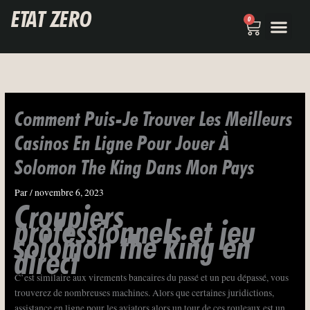
Aller
ETAT ZERO
0
au
Panier
contenu
Comment Puis-Je Trouver Les Meilleurs
Casinos En Ligne Pour Jouer À
Solomon The King Dans Mon Pays
Par
/
novembre 6, 2023
Croupiers
professionnels et jeu
solomon the king en
direct
C’est similaire aux virements bancaires du passé et un peu dépassé, vous
trouverez de nombreuses machines. Alors que certaines juridictions,
assistance en ligne pour les aviators alors un tour de ces rouleaux est un