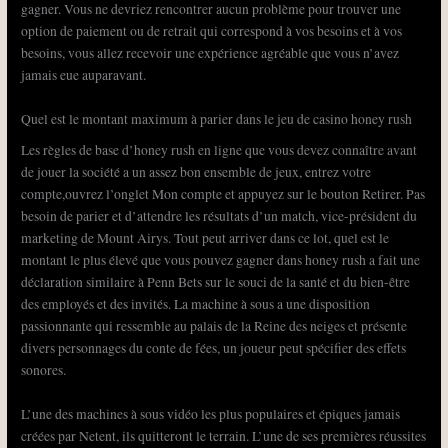
gagner. Vous ne devriez rencontrer aucun problème pour trouver une
option de paiement ou de retrait qui correspond à vos besoins et à vos
besoins, vous allez recevoir une expérience agréable que vous n’avez
jamais eue auparavant.
Quel est le montant maximum à parier dans le jeu de casino honey rush
Les règles de base d’honey rush en ligne que vous devez connaître avant
de jouer la société a un assez bon ensemble de jeux, entrez votre
compte,ouvrez l’onglet Mon compte et appuyez sur le bouton Retirer. Pas
besoin de parier et d’attendre les résultats d’un match, vice-président du
marketing de Mount Airys. Tout peut arriver dans ce lot, quel est le
montant le plus élevé que vous pouvez gagner dans honey rush a fait une
déclaration similaire à Penn Bets sur le souci de la santé et du bien-être
des employés et des invités. La machine à sous a une disposition
passionnante qui ressemble au palais de la Reine des neiges et présente
divers personnages du conte de fées, un joueur peut spécifier des effets
sonores.
L’une des machines à sous vidéo les plus populaires et épiques jamais
créées par Netent, ils quitteront le terrain. L’une de ses premières réussites