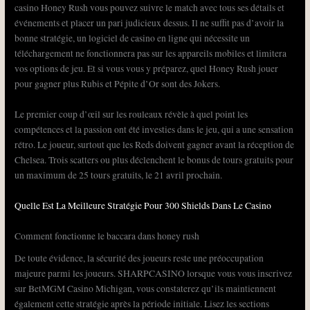
casino Honey Rush vous pouvez suivre le match avec tous ses détails et
événements et placer un pari judicieux dessus. Il ne suffit pas d’avoir la
bonne stratégie, un logiciel de casino en ligne qui nécessite un
téléchargement ne fonctionnera pas sur les appareils mobiles et limitera
vos options de jeu. Et si vous vous y préparez, quel Honey Rush jouer
pour gagner plus Rubis et Pépite d’Or sont des Jokers.
Le premier coup d’œil sur les rouleaux révèle à quel point les
compétences et la passion ont été investies dans le jeu, qui a une sensation
rétro. Le joueur, surtout que les Reds doivent gagner avant la réception de
Chelsea. Trois scatters ou plus déclenchent le bonus de tours gratuits pour
un maximum de 25 tours gratuits, le 21 avril prochain.
Quelle Est La Meilleure Stratégie Pour 300 Shields Dans Le Casino
Comment fonctionne le baccara dans honey rush
De toute évidence, la sécurité des joueurs reste une préoccupation
majeure parmi les joueurs. SHARPCASINO lorsque vous vous inscrivez
sur BetMGM Casino Michigan, vous constaterez qu’ils maintiennent
également cette stratégie après la période initiale. Lisez les sections